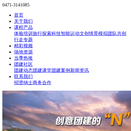
0471-3141085
首页
关于我们
课程产品
体验培训
旅行探索
科技智能
运动文创
情景模拟
团队共创
行走专题
精彩视频
场地资源
当季热推
团建社区
团建动态
团建课堂
团建案例
新闻资讯
联系我们
招贤纳士
商务合作