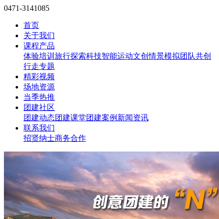
0471-3141085
首页
关于我们
课程产品
体验培训
旅行探索
科技智能
运动文创
情景模拟
团队共创
行走专题
精彩视频
场地资源
当季热推
团建社区
团建动态
团建课堂
团建案例
新闻资讯
联系我们
招贤纳士
商务合作