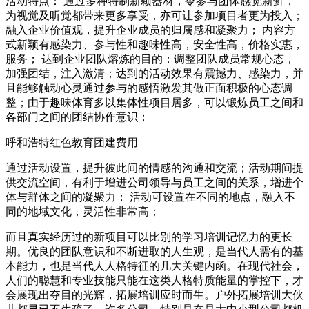
活动特点： 通过多种特制新颖器材，令参与团体感觉新鲜，
为视觉及听觉都带来更多享受，亦可让参加项目者更为投入；
融入企业价值观，提升企业成员的归属感和凝聚力； 内容方
式新颖有感染力、参与性和趣味性高，安全性高，价格实惠，
服务； 达到企业团队熔炼的目的：调整团队成员常规心态，
加强团结，注入激清；达到的活动效果有震撼力、感染力，并
且能够触动心灵通过参与的感悟激发其做正面积极的心态调
整；由于趣味体育多以集体性项目居多，可以锻炼员工之间和
各部门之间的团结协作意识；
呼和浩特红色教育团建费用
通过活动设置，提升彼此间的情感的沟通和交流；活动期间提
供交流空间，有利于增进公司领导与员工之间的关系，增进个
体与群体之间的凝聚力； 活动可设置在不同的地点，融入不
同的地域文化，灵活性非常高；
而且真实经历过的新项目可以比别的学习培训记忆力的更长
期。优良的团队意识和不断进取的人生观，是当代人需有的基
本能力，也是当代人人格特征的几大关键内函。在现代社会，
人们的聪慧和专业技能只能在这类人格特质能量的掌控下，才
会展现出夺目的光辉，拓展培训应时而生。户外拓展培训大伙