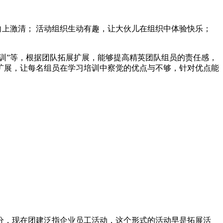
向上激清； 活动组织生动有趣，让大伙儿在组织中体验快乐；
训”等，根据团队拓展扩展，能够提高精英团队组员的责任感，
扩展，让每名组员在学习培训中察觉的优点与不够，针对优点能
分，现在团建泛指企业员工活动，这个形式的活动早是拓展活