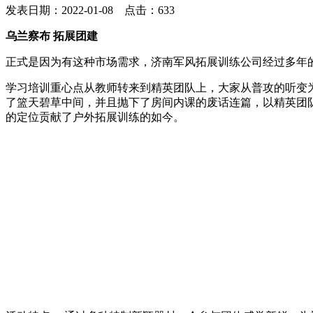
发表日期：2022-01-08 点击：633
乌兰察布 拓展团建
正式是因为有这种市场需求，济南军风拓展训练公司经过多年
学习培训重心点从教师转来到精英团队上，大家从普攻的听变
了篮天碧草中间，并且抛下了房间内课的废话连篇，以精英团
的定位贡献了户外拓展训练的如今。