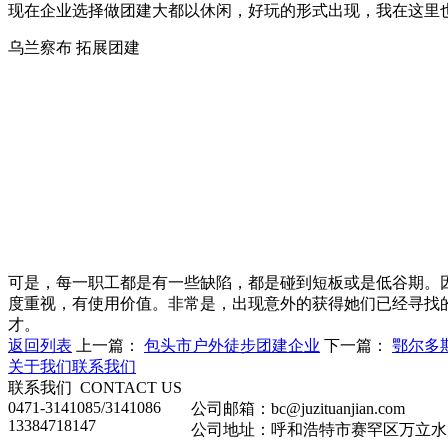
现在企业选择做团建大都以休闲，好玩的形式出现，我在这里
乌兰察布 拓展团建
可是，每一职工都是有一些缺陷，都是碰到短板或是低谷期。
度重视，有使用价值。非常是，出现意外的获得她们已经寻找
才。
返回列表
上一篇：
包头市户外徒步团建企业
下一篇：
鄂尔多
关于我们
联系我们
联系我们
CONTACT US
0471-3141085/3141086
公司邮箱：bc@juzituanjian.com
13384718147
公司地址：呼和浩特市赛罕区万立水岸家