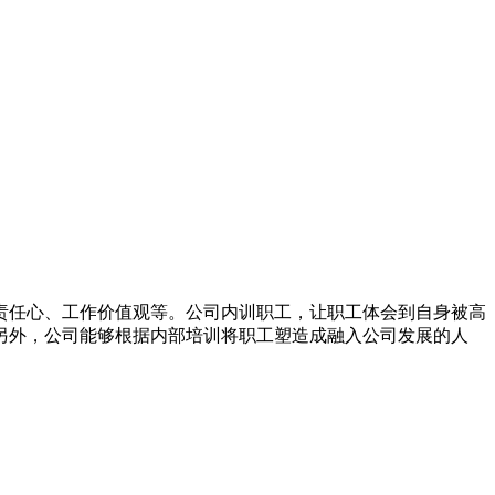
责任心、工作价值观等。公司内训职工，让职工体会到自身被高
另外，公司能够根据内部培训将职工塑造成融入公司发展的人