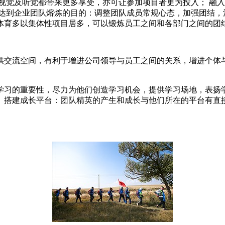
视觉及听觉都带来更多享受，亦可让参加项目者更为投入； 融入
 达到企业团队熔炼的目的：调整团队成员常规心态，加强团结，
体育多以集体性项目居多，可以锻炼员工之间和各部门之间的团
供交流空间，有利于增进公司领导与员工之间的关系，增进个体与
学习的重要性，尽力为他们创造学习机会，提供学习场地，表扬
。搭建成长平台：团队精英的产生和成长与他们所在的平台有直