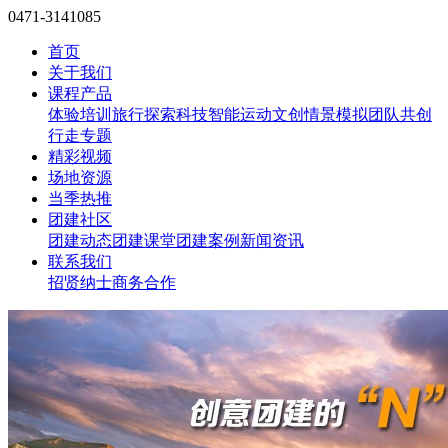
0471-3141085
首页
关于我们
课程产品
体验培训
旅行探索
科技智能
运动文创
情景模拟
团队共创
行走专题
精彩视频
场地资源
当季热推
团建社区
团建动态
团建课堂
团建案例
新闻资讯
联系我们
招贤纳士
商务合作