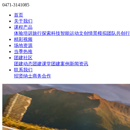
0471-3141085
首页
关于我们
课程产品
体验培训
旅行探索
科技智能
运动文创
情景模拟
团队共创
行
精彩视频
场地资源
当季热推
团建社区
团建动态
团建课堂
团建案例
新闻资讯
联系我们
招贤纳士
商务合作