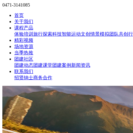
0471-3141085
首页
关于我们
课程产品
体验培训
旅行探索
科技智能
运动文创
情景模拟
团队共创
行
精彩视频
场地资源
当季热推
团建社区
团建动态
团建课堂
团建案例
新闻资讯
联系我们
招贤纳士
商务合作