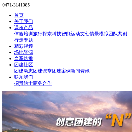
0471-3141085
首页
关于我们
课程产品
体验培训
旅行探索
科技智能
运动文创
情景模拟
团队共创
行走专题
精彩视频
场地资源
当季热推
团建社区
团建动态
团建课堂
团建案例
新闻资讯
联系我们
招贤纳士
商务合作