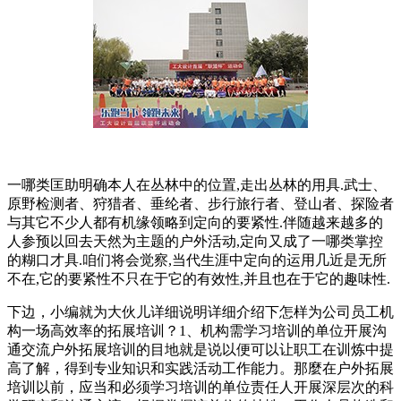
一哪类匡助明确本人在丛林中的位置,走出丛林的用具.武士、
原野检测者、狩猎者、垂纶者、步行旅行者、登山者、探险者
与其它不少人都有机缘领略到定向的要紧性.伴随越来越多的
人参预以回去天然为主题的户外活动,定向又成了一哪类掌控
的糊口才具.咱们将会觉察,当代生涯中定向的运用几近是无所
不在,它的要紧性不只在于它的有效性,并且也在于它的趣味性.
下边，小编就为大伙儿详细说明详细介绍下怎样为公司员工机
构一场高效率的拓展培训？1、机构需学习培训的单位开展沟
通交流户外拓展培训的目地就是说以便可以让职工在训炼中提
高了解，得到专业知识和实践活动工作能力。那麼在户外拓展
培训以前，应当和必须学习培训的单位责任人开展深层次的科