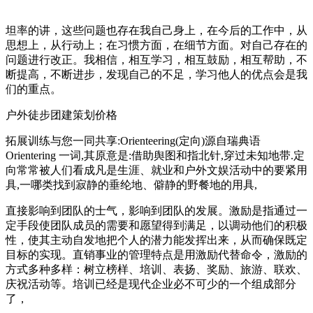
坦率的讲，这些问题也存在我自己身上，在今后的工作中，从
思想上，从行动上；在习惯方面，在细节方面。对自己存在的
问题进行改正。我相信，相互学习，相互鼓励，相互帮助，不
断提高，不断进步，发现自己的不足，学习他人的优点会是我
们的重点。
户外徒步团建策划价格
拓展训练与您一同共享:Orienteering(定向)源自瑞典语
Orientering 一词,其原意是:借助舆图和指北针,穿过未知地带.定
向常常被人们看成凡是生涯、就业和户外文娱活动中的要紧用
具,一哪类找到寂静的垂纶地、僻静的野餐地的用具,
直接影响到团队的士气，影响到团队的发展。激励是指通过一
定手段使团队成员的需要和愿望得到满足，以调动他们的积极
性，使其主动自发地把个人的潜力能发挥出来，从而确保既定
目标的实现。直销事业的管理特点是用激励代替命令，激励的
方式多种多样：树立榜样、培训、表扬、奖励、旅游、联欢、
庆祝活动等。培训已经是现代企业必不可少的一个组成部分
了，