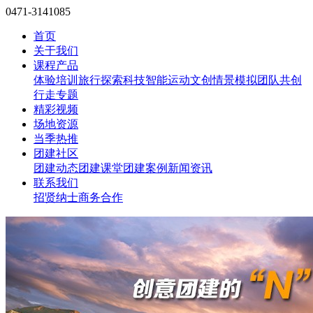
0471-3141085
首页
关于我们
课程产品
体验培训
旅行探索
科技智能
运动文创
情景模拟
团队共创
行走专题
精彩视频
场地资源
当季热推
团建社区
团建动态
团建课堂
团建案例
新闻资讯
联系我们
招贤纳士
商务合作