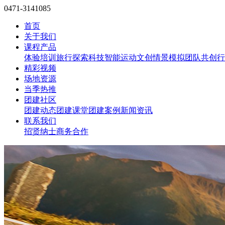
0471-3141085
首页
关于我们
课程产品
体验培训
旅行探索
科技智能
运动文创
情景模拟
团队共创
行
精彩视频
场地资源
当季热推
团建社区
团建动态
团建课堂
团建案例
新闻资讯
联系我们
招贤纳士
商务合作