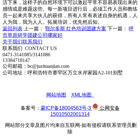
活下来，这样子的自然环境下可以激起平常不容易表现出来的
感情或是难题这些。每一新项目进行后，必须工作人员和教练
员一起来共享大伙儿的获得，所有人常有表述自身的机遇，人
人为我，我为人人。拓展培训，优先然后知。
返回列表
上一篇：
鄂尔多斯 红色培训团建方案
下一篇：
呼
市草原研学团建公司哪家好
关于我们
联系我们
联系我们
CONTACT US
0471-3141085/3141086
13384718147
公司邮箱：bc@juzituanjian.com
公司地址：呼和浩特市赛罕区万立水岸家园A2-101别墅
网站地图
XML地图
备案号：
蒙ICP备18004563号-3
公网安备
15010502001314
网站部分文章及图片均来自互联网-如有侵权请联系管理员删
除