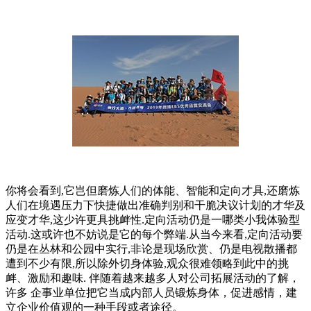
你将会看到,它岂但磨炼人们的体能、智能和定向才具,还磨炼
人们在境遇压力下快捷做出准确判别和干脆决议计划的才华及
应变才华,这少许更具挑衅性.定向活动仍是一哪类小我体验型
活动.这或许也不妨说是它的每个弊端.从当今来看,定向活动要
仍是在丛林和公园中实行,非论是现场欣赏、仍是电视散播都
遭到不少有限,所以除外切身体验,观众很难领略到此中的挑
衅、激励和趣味. 伴随着越来越多人对公司拓展活动的了解，
许多 企事业单位把它当成内部人员锻炼身体，促进感情，建
立企业价值观的一种手段或者途径。