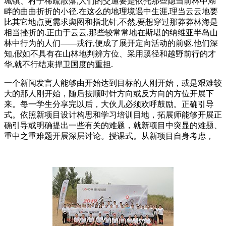
城镇、村子稀疏散落,人们的交通要是依托那些隐当前林中湖
畔的曲曲折折的小径.在这么的地理境遇中生涯,理当云云地要
比其它地点更需求舆图和指北针,不然,要想穿过那莽莽林海是
相当挫折的.正由于云云,那些较常常地在斯堪的纳维亚半岛山
林中行为的人们——戎行,便成了展开定向活动的前驱.他们深
知,假如不具有在山林地判辨方位、采用蹊径和越野前行的才
华,就不行结束捍卫国度的重担.
一个新闻发言人能够由开始达到目标的人刚开始，或是艰难较
大的那人刚开始，随后按顺时针方向或反方向的方位开展下
来。每一学生分享完以后，大伙儿必须欢呼鼓励。正确引导
式。依照新项目设计构思和学习培训目地，拓展师能够开展正
确引导或明确提出一些有关的难题，就新项目中突显的难题、
重中之重难题开展深层讨论。授课式。从新项目自身考虑，