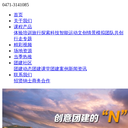
0471-3141085
首页
关于我们
课程产品
体验培训
旅行探索
科技智能
运动文创
情景模拟
团队共创
行走专题
精彩视频
场地资源
当季热推
团建社区
团建动态
团建课堂
团建案例
新闻资讯
联系我们
招贤纳士
商务合作