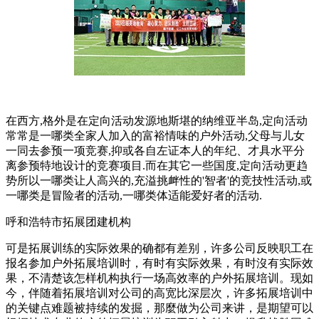
在西方,格外是在定向活动发源地斯堪的纳维亚半岛,定向活动
常常是一哪类全家人加入的富裕情味的户外活动,父母与儿女
一同去参预一项竞赛,抑或各自左证本人的年纪、才具水平分
离参预特地设计的竞赛项目.而在其它一些国度,定向活动更趋
势所以一哪类让人高兴的,充溢挑衅性的'智者'的竞技性活动,或
一哪类是冒险者的活动,一哪类体适能爱好者的活动.
呼和浩特市拓展团建机构
可是拓展训练的实际效果的确都有差别，许多公司反映职工在
报名参加户外拓展培训时，有时有实际效果，有时沒有实际效
果，不清楚该怎样机构执行一场高效率的户外拓展培训。现如
今，伴随着拓展培训对公司的高宽比深层次，许多拓展培训中
的关键点难题被持续的发掘，那麼做为公司来讲，是期望可以