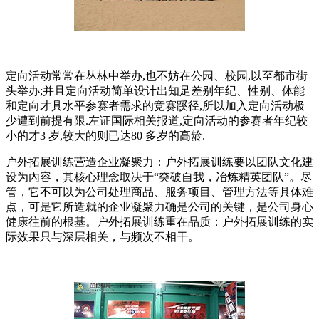
定向活动常常在丛林中举办,也不妨在公园、校园,以至都市街
头举办;并且定向活动简单设计出知足差别年纪、性别、体能
和定向才具水平参赛者需求的竞赛蹊径,所以加入定向活动极
少遭到前提有限.左证国际相关报道,定向活动的参赛者年纪较
小的才3 岁,较大的则已达80 多岁的高龄.
户外拓展训练营造企业凝聚力：户外拓展训练要以团队文化建
设为內容，其核心理念取决于“突破自我，冶炼精英团队”。尽
管，它不可以为公司处理商品、服务项目、管理方法等具体难
点，可是它所造就的企业凝聚力确是公司的关键，是公司身心
健康往前的根基。户外拓展训练重在品质：户外拓展训练的实
际效果只与深层相关，与频次不相干。