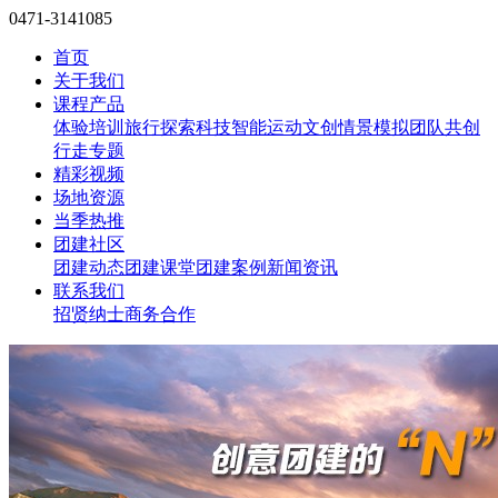
0471-3141085
首页
关于我们
课程产品
体验培训
旅行探索
科技智能
运动文创
情景模拟
团队共创
行走专题
精彩视频
场地资源
当季热推
团建社区
团建动态
团建课堂
团建案例
新闻资讯
联系我们
招贤纳士
商务合作