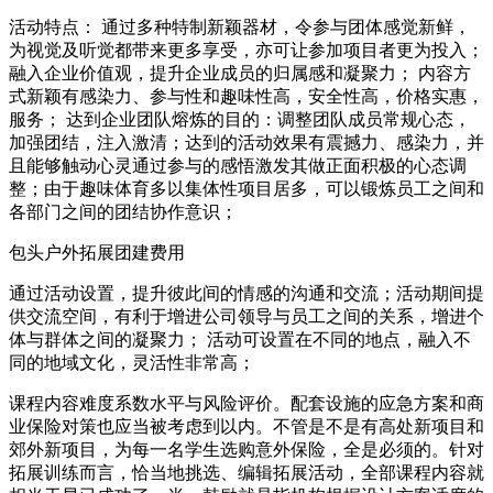
活动特点： 通过多种特制新颖器材，令参与团体感觉新鲜，
为视觉及听觉都带来更多享受，亦可让参加项目者更为投入；
融入企业价值观，提升企业成员的归属感和凝聚力； 内容方
式新颖有感染力、参与性和趣味性高，安全性高，价格实惠，
服务； 达到企业团队熔炼的目的：调整团队成员常规心态，
加强团结，注入激清；达到的活动效果有震撼力、感染力，并
且能够触动心灵通过参与的感悟激发其做正面积极的心态调
整；由于趣味体育多以集体性项目居多，可以锻炼员工之间和
各部门之间的团结协作意识；
包头户外拓展团建费用
通过活动设置，提升彼此间的情感的沟通和交流；活动期间提
供交流空间，有利于增进公司领导与员工之间的关系，增进个
体与群体之间的凝聚力； 活动可设置在不同的地点，融入不
同的地域文化，灵活性非常高；
课程内容难度系数水平与风险评价。配套设施的应急方案和商
业保险对策也应当被考虑到以内。不管是不是有高处新项目和
郊外新项目，为每一名学生选购意外保险，全是必须的。针对
拓展训练而言，恰当地挑选、编辑拓展活动，全部课程内容就