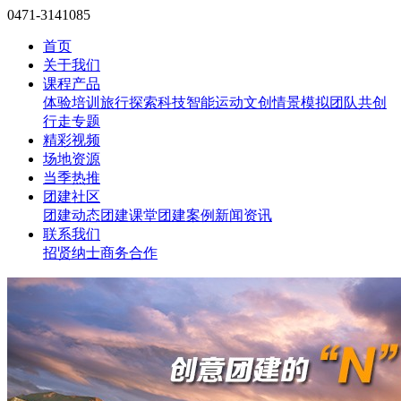
0471-3141085
首页
关于我们
课程产品
体验培训
旅行探索
科技智能
运动文创
情景模拟
团队共创
行走专题
精彩视频
场地资源
当季热推
团建社区
团建动态
团建课堂
团建案例
新闻资讯
联系我们
招贤纳士
商务合作