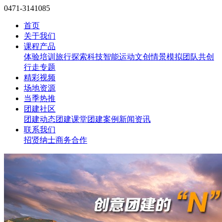
0471-3141085
首页
关于我们
课程产品
体验培训
旅行探索
科技智能
运动文创
情景模拟
团队共创
行走专题
精彩视频
场地资源
当季热推
团建社区
团建动态
团建课堂
团建案例
新闻资讯
联系我们
招贤纳士
商务合作