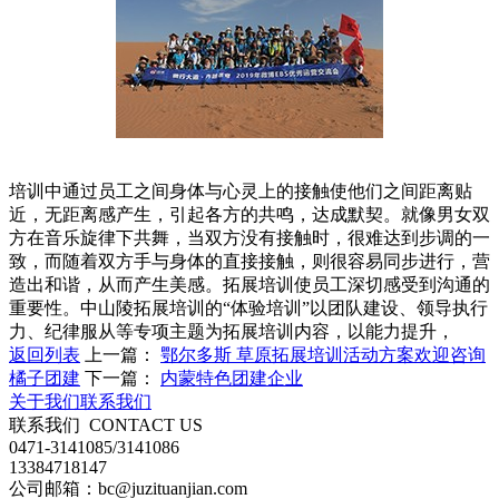
培训中通过员工之间身体与心灵上的接触使他们之间距离贴
近，无距离感产生，引起各方的共鸣，达成默契。就像男女双
方在音乐旋律下共舞，当双方没有接触时，很难达到步调的一
致，而随着双方手与身体的直接接触，则很容易同步进行，营
造出和谐，从而产生美感。拓展培训使员工深切感受到沟通的
重要性。中山陵拓展培训的“体验培训”以团队建设、领导执行
力、纪律服从等专项主题为拓展培训内容，以能力提升，
返回列表
上一篇：
鄂尔多斯 草原拓展培训活动方案欢迎咨询
橘子团建
下一篇：
内蒙特色团建企业
关于我们
联系我们
联系我们
CONTACT US
0471-3141085/3141086
13384718147
公司邮箱：bc@juzituanjian.com