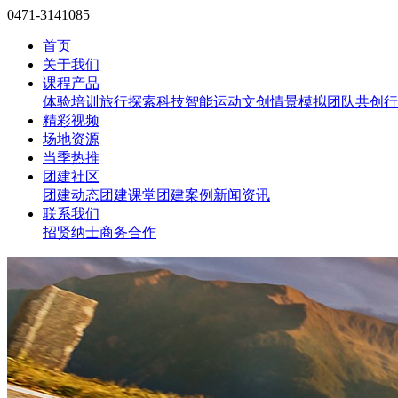
0471-3141085
首页
关于我们
课程产品
体验培训
旅行探索
科技智能
运动文创
情景模拟
团队共创
行
精彩视频
场地资源
当季热推
团建社区
团建动态
团建课堂
团建案例
新闻资讯
联系我们
招贤纳士
商务合作