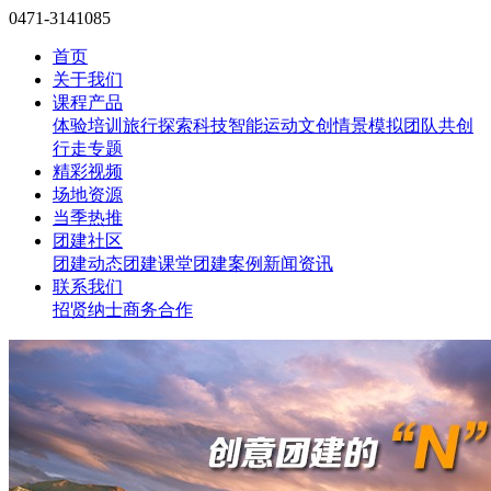
0471-3141085
首页
关于我们
课程产品
体验培训
旅行探索
科技智能
运动文创
情景模拟
团队共创
行走专题
精彩视频
场地资源
当季热推
团建社区
团建动态
团建课堂
团建案例
新闻资讯
联系我们
招贤纳士
商务合作