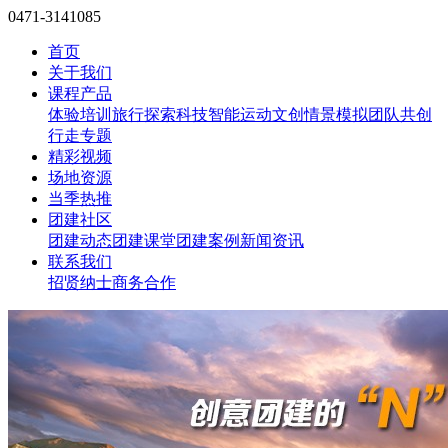
0471-3141085
首页
关于我们
课程产品
体验培训
旅行探索
科技智能
运动文创
情景模拟
团队共创
行走专题
精彩视频
场地资源
当季热推
团建社区
团建动态
团建课堂
团建案例
新闻资讯
联系我们
招贤纳士
商务合作