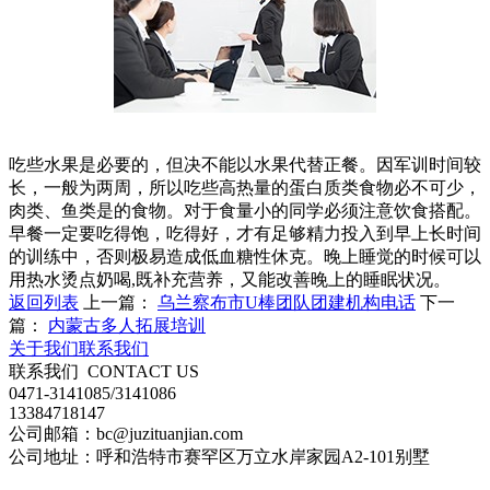
吃些水果是必要的，但决不能以水果代替正餐。因军训时间较
长，一般为两周，所以吃些高热量的蛋白质类食物必不可少，
肉类、鱼类是的食物。对于食量小的同学必须注意饮食搭配。
早餐一定要吃得饱，吃得好，才有足够精力投入到早上长时间
的训练中，否则极易造成低血糖性休克。晚上睡觉的时候可以
用热水烫点奶喝,既补充营养，又能改善晚上的睡眠状况。
返回列表
上一篇：
乌兰察布市U棒团队团建机构电话
下一
篇：
内蒙古多人拓展培训
关于我们
联系我们
联系我们
CONTACT US
0471-3141085/3141086
13384718147
公司邮箱：bc@juzituanjian.com
公司地址：呼和浩特市赛罕区万立水岸家园A2-101别墅