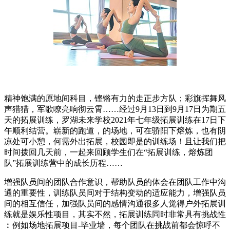
精神饱满的原地间科目，铿锵有力的走正步方队；彩旗挥舞风
声猎猎，军歌嘹亮响彻云霄……经过9月13日到9月17日为期五
天的拓展训练，罗湖未来学校2021年七年级拓展训练在17日下
午顺利结营。崭新的跑道，的场地，可在骄阳下熔炼，也有阴
凉处可小憩，何需外出拓展，校园即是的训练场！且让我们把
时间拨回几天前，一起来回顾学生们在“拓展训练，熔炼团
队”拓展训练营中的成长历程……
增强队员间的团队合作意识，帮助队员的体会在团队工作中沟
通的重要性，训练队员间对于结构变动的适应能力，增强队员
间的相互信任，加强队员间的感情沟通很多人觉得户外拓展训
练就是娱乐性项目，其实不然，拓展训练同时非常具有挑战性
︰例如场地拓展项目-毕业墙，每个团队在挑战前都会惊呼不