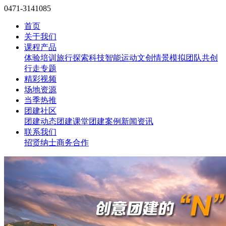
0471-3141085
首页
关于我们
课程产品
体验培训
旅行探索
科技智能
运动文创
情景模拟
团队共创
行走专题
精彩视频
场地资源
当季热推
团建社区
团建动态
团建课堂
团建案例
新闻资讯
联系我们
招贤纳士
商务合作