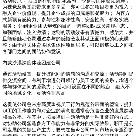
活动特点： 通过多种特制新颖器材，令参与团体感觉新鲜，
为视觉及听觉都带来更多享受，亦可让参加项目者更为投入；
融入企业价值观，提升企业成员的归属感和凝聚力； 内容方
式新颖有感染力、参与性和趣味性高，安全性高，价格实惠，
服务； 达到企业团队熔炼的目的：调整团队成员常规心态，
加强团结，注入激清；达到的活动效果有震撼力、感染力，并
且能够触动心灵通过参与的感悟激发其做正面积极的心态调
整；由于趣味体育多以集体性项目居多，可以锻炼员工之间和
各部门之间的团结协作意识；
内蒙沙漠深度体验团建公司
通过活动设置，提升彼此间的情感的沟通和交流；活动期间提
供交流空间，有利于增进公司领导与员工之间的关系，增进个
体与群体之间的凝聚力； 活动可设置在不同的地点，融入不
同的地域文化，灵活性非常高；
这促使公司愈来愈高度重视员工行为规范各层面的塑造，提升
职工的工作能力和对企业的满意度通常会危害企业的发展趋势
和高效率。在其中，拓展培训主题活动是一种非常好的方式，
对协助公司塑造多方工作能力有非常好的实际效果。职工是公
司发展的关键生产主力，要想在当今公司中间市场竞争激烈的