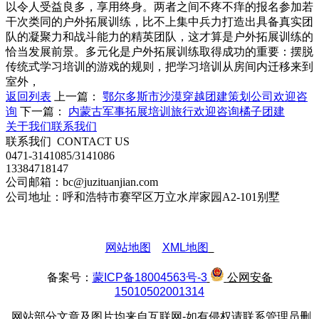
以令人受益良多，享用终身。两者之间不疼不痒的报名参加若
干次类同的户外拓展训练，比不上集中兵力打造出具备真实团
队的凝聚力和战斗能力的精英团队，这才算是户外拓展训练的
恰当发展前景。多元化是户外拓展训练取得成功的重要：摆脱
传统式学习培训的游戏的规则，把学习培训从房间内迁移来到
室外，
返回列表
上一篇：
鄂尔多斯市沙漠穿越团建策划公司欢迎咨
询
下一篇：
内蒙古军事拓展培训旅行欢迎咨询橘子团建
关于我们
联系我们
联系我们
CONTACT US
0471-3141085/3141086
13384718147
公司邮箱：bc@juzituanjian.com
公司地址：呼和浩特市赛罕区万立水岸家园A2-101别墅
网站地图
XML地图
备案号：
蒙ICP备18004563号-3
公网安备
15010502001314
网站部分文章及图片均来自互联网-如有侵权请联系管理员删