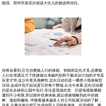
能强。郑州市派尼尔就该大伙儿的挑选和信任。
你将会看到,它岂但磨炼人们的体能、智能和定向才具,还磨炼
人们在境遇压力下快捷做出准确判别和干脆决议计划的才华及
应变才华,这少许更具挑衅性.定向活动仍是一哪类小我体验型
活动.这或许也不妨说是它的每个弊端.从当今来看,定向活动要
仍是在丛林和公园中实行,非论是现场欣赏、仍是电视散播都
遭到不少有限,所以除外切身体验,观众很难领略到此中的挑
衅、激励和趣味. 伴随着越来越多人对公司拓展活动的了解，
许多 企事业单位把它当成内部人员锻炼身体，促进感情，建