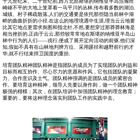
十九世纪末、二十世纪初,西方北部斯堪的纳维亚半岛浩瀚而
崎岖不平的大地上笼罩着一马平川的丛林,传布着多数的湖泊.
城镇、村子稀疏散落,人们的交通要是依托那些隐当前林中湖
畔的曲曲折折的小径.在这么的地理境遇中生涯,理当云云地要
比其它地点更需求舆图和指北针,不然,要想穿过那莽莽林海是
相当挫折的.正由于云云,那些较常常地在斯堪的纳维亚半岛山
林中行为的人们——戎行,便成了展开定向活动的前驱.他们深
知,假如不具有在山林地判辨方位、采用蹊径和越野前行的才
华,就不行结束捍卫国度的重担.
培育团队精神团队精神是指团队的成员为了实现团队的利益和
目标而相互协作、尽心尽力的意愿和作风，它包括团队的凝聚
力、合作意识及士气。团队精神强调的是团队成员的紧密合
作。要培育这种精神，领导人先要以身作则，做一个团队精神
极强的楷模；其次，在团队培训中加强团队精神的理念教育；
重要的，要将这种理念落实到团队工作的实践中去。