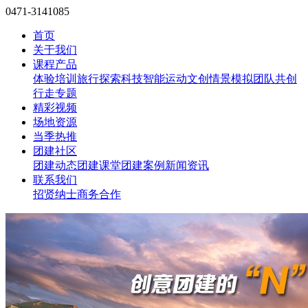
0471-3141085
首页
关于我们
课程产品
体验培训
旅行探索
科技智能
运动文创
情景模拟
团队共创
行走专题
精彩视频
场地资源
当季热推
团建社区
团建动态
团建课堂
团建案例
新闻资讯
联系我们
招贤纳士
商务合作