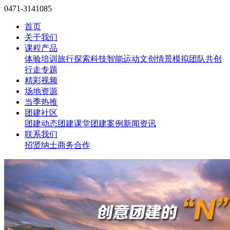
0471-3141085
首页
关于我们
课程产品
体验培训
旅行探索
科技智能
运动文创
情景模拟
团队共创
行走专题
精彩视频
场地资源
当季热推
团建社区
团建动态
团建课堂
团建案例
新闻资讯
联系我们
招贤纳士
商务合作