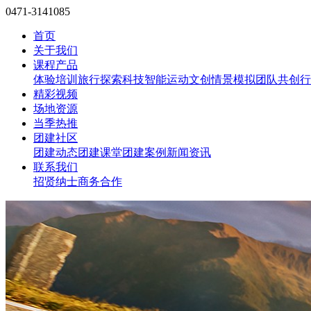
0471-3141085
首页
关于我们
课程产品
体验培训
旅行探索
科技智能
运动文创
情景模拟
团队共创
行
精彩视频
场地资源
当季热推
团建社区
团建动态
团建课堂
团建案例
新闻资讯
联系我们
招贤纳士
商务合作