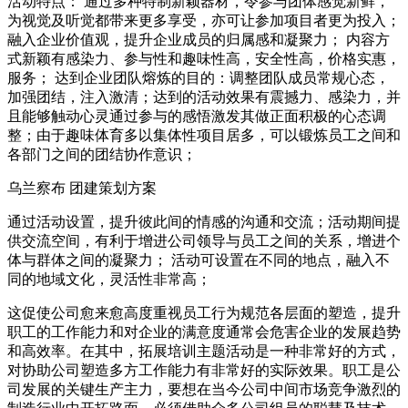
活动特点： 通过多种特制新颖器材，令参与团体感觉新鲜，
为视觉及听觉都带来更多享受，亦可让参加项目者更为投入；
融入企业价值观，提升企业成员的归属感和凝聚力； 内容方
式新颖有感染力、参与性和趣味性高，安全性高，价格实惠，
服务； 达到企业团队熔炼的目的：调整团队成员常规心态，
加强团结，注入激清；达到的活动效果有震撼力、感染力，并
且能够触动心灵通过参与的感悟激发其做正面积极的心态调
整；由于趣味体育多以集体性项目居多，可以锻炼员工之间和
各部门之间的团结协作意识；
乌兰察布 团建策划方案
通过活动设置，提升彼此间的情感的沟通和交流；活动期间提
供交流空间，有利于增进公司领导与员工之间的关系，增进个
体与群体之间的凝聚力； 活动可设置在不同的地点，融入不
同的地域文化，灵活性非常高；
这促使公司愈来愈高度重视员工行为规范各层面的塑造，提升
职工的工作能力和对企业的满意度通常会危害企业的发展趋势
和高效率。在其中，拓展培训主题活动是一种非常好的方式，
对协助公司塑造多方工作能力有非常好的实际效果。职工是公
司发展的关键生产主力，要想在当今公司中间市场竞争激烈的