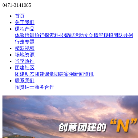
0471-3141085
首页
关于我们
课程产品
体验培训
旅行探索
科技智能
运动文创
情景模拟
团队共创
行走专题
精彩视频
场地资源
当季热推
团建社区
团建动态
团建课堂
团建案例
新闻资讯
联系我们
招贤纳士
商务合作