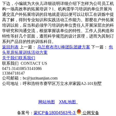
下边，小编就为大伙儿详细说明详细介绍下怎样为公司员工机
构一场高效率的拓展培训？1、机构需学习培训的单位开展沟
通交流户外拓展培训的目地就是说以便可以让职工在训炼中提
高了解，得到专业知识和实践活动工作能力。那麼在户外拓展
培训以前，应当和必须学习培训的单位责任人开展深层次的科
学研究和沟通交流，根据掌握该单位的特性、工作人员构造和
特性等好几个层面，遵照科学规范的设计原理，进而为其制订
系列产品目的性的训练科目。
返回列表
上一篇：
乌兰察布市U棒团队团建方案
下一篇：
包
头草原拓展训练活动方案
关于我们
联系我们
联系我们
CONTACT US
0471-3141085/3141086
13384718147
公司邮箱：bc@juzituanjian.com
公司地址：呼和浩特市赛罕区万立水岸家园A2-101别墅
网站地图
XML地图
备案号：
蒙ICP备18004563号-3
公网安备