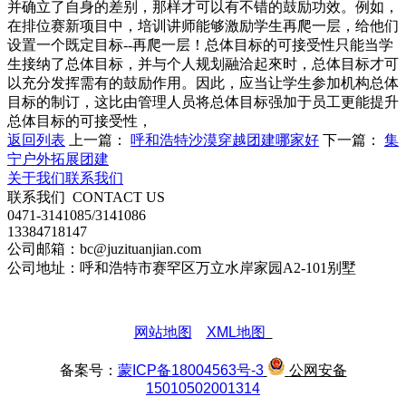
并确立了自身的差别，那样才可以有不错的鼓励功效。例如，
在排位赛新项目中，培训讲师能够激励学生再爬一层，给他们
设置一个既定目标--再爬一层！总体目标的可接受性只能当学
生接纳了总体目标，并与个人规划融洽起來时，总体目标才可
以充分发挥需有的鼓励作用。因此，应当让学生参加机构总体
目标的制订，这比由管理人员将总体目标强加于员工更能提升
总体目标的可接受性，
返回列表
上一篇：
呼和浩特沙漠穿越团建哪家好
下一篇：
集
宁户外拓展团建
关于我们
联系我们
联系我们
CONTACT US
0471-3141085/3141086
13384718147
公司邮箱：bc@juzituanjian.com
公司地址：呼和浩特市赛罕区万立水岸家园A2-101别墅
网站地图
XML地图
备案号：
蒙ICP备18004563号-3
公网安备
15010502001314