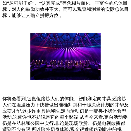
如“尽可能干好”、“认真完成”等含糊片面化、丰富性的总体目
标，对人的鼓励功效并不大。而可以观查和测量的实际总体目
标，能够让人确立拼搏方位，
你将会看到,它岂但磨炼人们的体能、智能和定向才具,还磨炼
人们在境遇压力下快捷做出准确判别和干脆决议计划的才华及
应变才华,这少许更具挑衅性.定向活动仍是一哪类小我体验型
活动.这或许也不妨说是它的每个弊端.从当今来看,定向活动要
仍是在丛林和公园中实行,非论是现场欣赏、仍是电视散播都
遭到不少有限,所以除外切身体验,观众很难领略到此中的挑