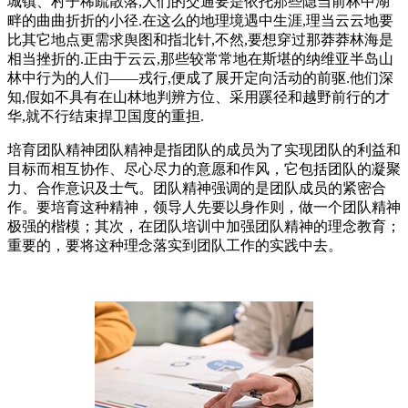
城镇、村子稀疏散落,人们的交通要是依托那些隐当前林中湖
畔的曲曲折折的小径.在这么的地理境遇中生涯,理当云云地要
比其它地点更需求舆图和指北针,不然,要想穿过那莽莽林海是
相当挫折的.正由于云云,那些较常常地在斯堪的纳维亚半岛山
林中行为的人们——戎行,便成了展开定向活动的前驱.他们深
知,假如不具有在山林地判辨方位、采用蹊径和越野前行的才
华,就不行结束捍卫国度的重担.
培育团队精神团队精神是指团队的成员为了实现团队的利益和
目标而相互协作、尽心尽力的意愿和作风，它包括团队的凝聚
力、合作意识及士气。团队精神强调的是团队成员的紧密合
作。要培育这种精神，领导人先要以身作则，做一个团队精神
极强的楷模；其次，在团队培训中加强团队精神的理念教育；
重要的，要将这种理念落实到团队工作的实践中去。