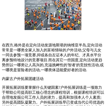
在西方,格外是在定向活动发源地斯堪的纳维亚半岛,定向活动
常常是一哪类全家人加入的富裕情味的户外活动,父母与儿女
一同去参预一项竞赛,抑或各自左证本人的年纪、才具水平分
离参预特地设计的竞赛项目.而在其它一些国度,定向活动更趋
势所以一哪类让人高兴的,充溢挑衅性的'智者'的竞技性活动,或
一哪类是冒险者的活动,一哪类体适能爱好者的活动.
内蒙古户外拓展团建活动
开展拓展训练要掌握什么关键因素?户外拓展训练是一项致力
于帮助公司提高职工核心理念的课程培训，根据课程培训可以
合理地发掘公司工作人员的潜力，提高和加强本人个人素质;
另外提高团队凝聚力。户外拓展训练早已变成当代公司优选的