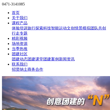
0471-3141085
首页
关于我们
课程产品
体验培训
旅行探索
科技智能
运动文创
情景模拟
团队共创
行走专题
精彩视频
场地资源
当季热推
团建社区
团建动态
团建课堂
团建案例
新闻资讯
联系我们
招贤纳士
商务合作