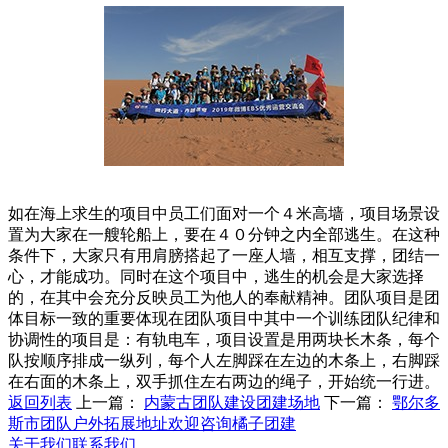
如在海上求生的项目中员工们面对一个４米高墙，项目场景设
置为大家在一艘轮船上，要在４０分钟之内全部逃生。在这种
条件下，大家只有用肩膀搭起了一座人墙，相互支撑，团结一
心，才能成功。同时在这个项目中，逃生的机会是大家选择
的，在其中会充分反映员工为他人的奉献精神。团队项目是团
体目标一致的重要体现在团队项目中其中一个训练团队纪律和
协调性的项目是：有轨电车，项目设置是用两块长木条，每个
队按顺序排成一纵列，每个人左脚踩在左边的木条上，右脚踩
在右面的木条上，双手抓住左右两边的绳子，开始统一行进。
返回列表
上一篇：
内蒙古团队建设团建场地
下一篇：
鄂尔多
斯市团队户外拓展地址欢迎咨询橘子团建
关于我们
联系我们