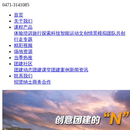
0471-3141085
首页
关于我们
课程产品
体验培训
旅行探索
科技智能
运动文创
情景模拟
团队共创
行走专题
精彩视频
场地资源
当季热推
团建社区
团建动态
团建课堂
团建案例
新闻资讯
联系我们
招贤纳士
商务合作