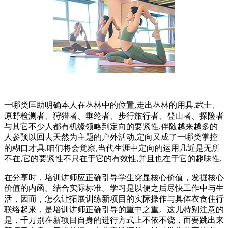
一哪类匡助明确本人在丛林中的位置,走出丛林的用具.武士、
原野检测者、狩猎者、垂纶者、步行旅行者、登山者、探险者
与其它不少人都有机缘领略到定向的要紧性.伴随越来越多的
人参预以回去天然为主题的户外活动,定向又成了一哪类掌控
的糊口才具.咱们将会觉察,当代生涯中定向的运用几近是无所
不在,它的要紧性不只在于它的有效性,并且也在于它的趣味性.
在分享时，培训讲师应正确引导学生突显核心价值，发掘核心
价值的内函。结合实际标准。学习是以便之后尽快工作中与生
活，因而，怎么让拓展训练新项目的实际操作与具体衣食住行
联络起來，是培训讲师正确引导的重中之重。这儿特别注意的
是，千万别在新项目自身的进行方式上不依不饶，而要跳出来