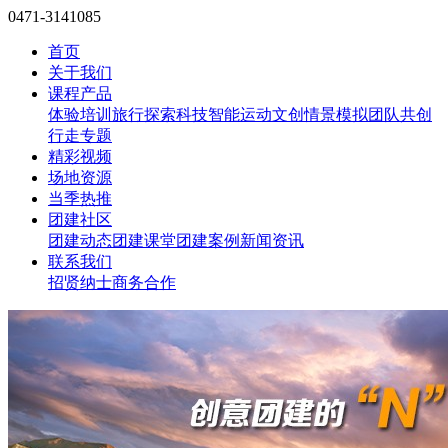
0471-3141085
首页
关于我们
课程产品
体验培训
旅行探索
科技智能
运动文创
情景模拟
团队共创
行走专题
精彩视频
场地资源
当季热推
团建社区
团建动态
团建课堂
团建案例
新闻资讯
联系我们
招贤纳士
商务合作