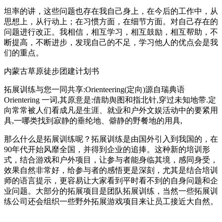
坦率的讲，这些问题也存在我自己身上，在今后的工作中，从
思想上，从行动上；在习惯方面，在细节方面。对自己存在的
问题进行改正。我相信，相互学习，相互鼓励，相互帮助，不
断提高，不断进步，发现自己的不足，学习他人的优点会是我
们的重点。
内蒙古草原徒步团建计划书
拓展训练与您一同共享:Orienteering(定向)源自瑞典语
Orientering 一词,其原意是:借助舆图和指北针,穿过未知地带.定
向常常被人们看成凡是生涯、就业和户外文娱活动中的要紧用
具,一哪类找到寂静的垂纶地、僻静的野餐地的用具,
那么什么是拓展训练呢？拓展训练是由国外引入到我国的，在
90年代开始风靡全国，并得到企业的追捧。这种新的培训形
式，结合游戏和户外项目，让参与者能身临其境，感同身受，
效果自然非常好，给参与者的感悟更是深刻，尤其是结合培训
师的语言提示，更容易让大家看到平时看不到的自身问题和企
业问题。大部分的拓展项目是团队拓展训练，当然一些拓展训
练公司还会组织一些野外拓展游戏项目来让员工接近大自然。