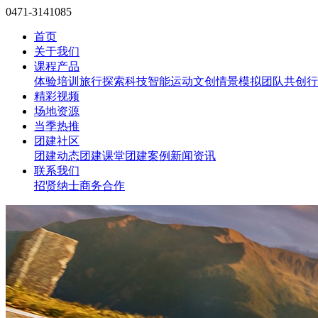
0471-3141085
首页
关于我们
课程产品
体验培训
旅行探索
科技智能
运动文创
情景模拟
团队共创
行
精彩视频
场地资源
当季热推
团建社区
团建动态
团建课堂
团建案例
新闻资讯
联系我们
招贤纳士
商务合作