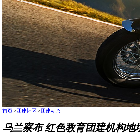
首页
>
团建社区
>
团建动态
乌兰察布 红色教育团建机构地