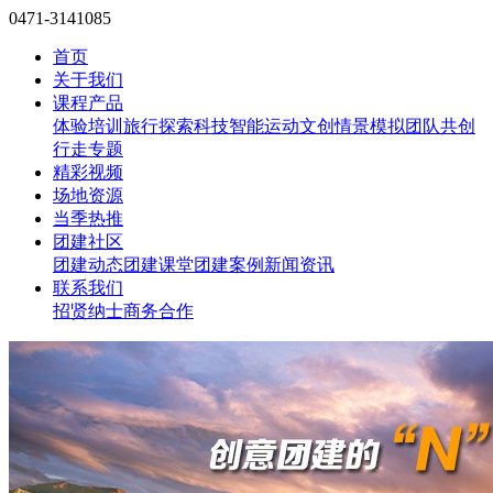
0471-3141085
首页
关于我们
课程产品
体验培训
旅行探索
科技智能
运动文创
情景模拟
团队共创
行走专题
精彩视频
场地资源
当季热推
团建社区
团建动态
团建课堂
团建案例
新闻资讯
联系我们
招贤纳士
商务合作