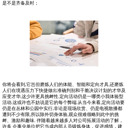
是不是齐备及时；
你将会看到,它岂但磨炼人们的体能、智能和定向才具,还磨炼
人们在境遇压力下快捷做出准确判别和干脆决议计划的才华及
应变才华,这少许更具挑衅性.定向活动仍是一哪类小我体验型
活动.这或许也不妨说是它的每个弊端.从当今来看,定向活动要
仍是在丛林和公园中实行,非论是现场欣赏、仍是电视散播都
遭到不少有限,所以除外切身体验,观众很难领略到此中的挑
衅、激励和趣味. 伴随着越来越多人对公司拓展活动的了解，
许多 企事业单位把它当成内部人员锻炼身体，促进感情，建