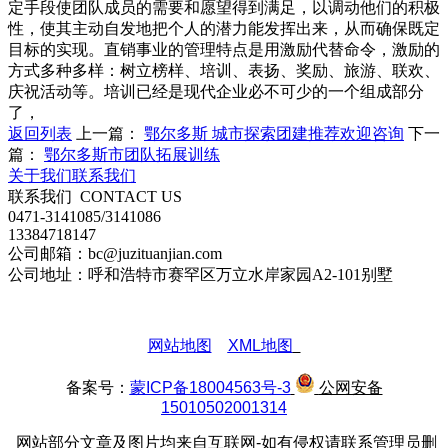
定手段使团队成员的需要和愿望得到满足，以调动他们的积极
性，使其主动自发地把个人的潜力能发挥出来，从而确保既定
目标的实现。直销事业的管理特点是用激励代替命令，激励的
方式多种多样：树立榜样、培训、表扬、奖励、旅游、联欢、
庆祝活动等。培训已经是现代企业必不可少的一个组成部分
了，
返回列表
上一篇：
鄂尔多斯 城市探索团建推荐欢迎咨询
下一
篇：
鄂尔多斯市团队拓展训练
关于我们
联系我们
联系我们
CONTACT US
0471-3141085/3141086
13384718147
公司邮箱：bc@juzituanjian.com
公司地址：呼和浩特市赛罕区万立水岸家园A2-101别墅
网站地图
XML地图
备案号：
蒙ICP备18004563号-3
公网安备
15010502001314
网站部分文章及图片均来自互联网-如有侵权请联系管理员删