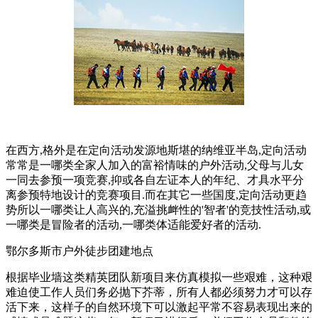
在西方,格外是在定向活动发源地斯堪的纳维亚半岛,定向活动
常常是一哪类全家人加入的富裕情味的户外活动,父母与儿女
一同去参预一项竞赛,抑或各自左证本人的年纪、才具水平分
离参预特地设计的竞赛项目.而在其它一些国度,定向活动更趋
势所以一哪类让人高兴的,充溢挑衅性的'智者'的竞技性活动,或
一哪类是冒险者的活动,一哪类体适能爱好者的活动.
鄂尔多斯市户外徒步团建地点
根据毕业墙这类精英团队新项目来仿真模拟一些艰难，这种艰
难迫使工作人员们务必抛下芥蒂，所有人都必须努力才可以存
活下来，这样子的自然环境下可以激起平常不容易表现出来的