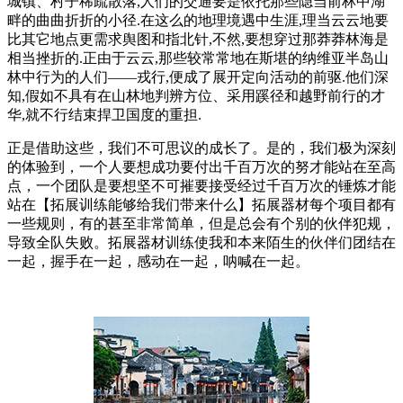
城镇、村子稀疏散落,人们的交通要是依托那些隐当前林中湖
畔的曲曲折折的小径.在这么的地理境遇中生涯,理当云云地要
比其它地点更需求舆图和指北针,不然,要想穿过那莽莽林海是
相当挫折的.正由于云云,那些较常常地在斯堪的纳维亚半岛山
林中行为的人们——戎行,便成了展开定向活动的前驱.他们深
知,假如不具有在山林地判辨方位、采用蹊径和越野前行的才
华,就不行结束捍卫国度的重担.
正是借助这些，我们不可思议的成长了。是的，我们极为深刻
的体验到，一个人要想成功要付出千百万次的努才能站在至高
点，一个团队是要想坚不可摧要接受经过千百万次的锤炼才能
站在【拓展训练能够给我们带来什么】拓展器材每个项目都有
一些规则，有的甚至非常简单，但是总会有个别的伙伴犯规，
导致全队失败。拓展器材训练使我和本来陌生的伙伴们团结在
一起，握手在一起，感动在一起，呐喊在一起。