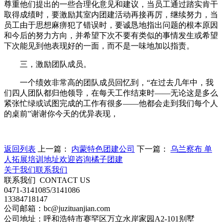
尊重他们提出的一些合理化意见和建议，当员工通过踏实肯干
取得成绩时，要激励其室内团建活动再接再厉，继续努力，当
员工由于思想麻痹犯了错误时，要诚恳地指出问题的根本原因
和今后的努力方向，并希望下次不要有类似的事情发生或希望
下次能见到他表现好的一面，而不是一味地加以指责。
三，激励团队成员。
一个绩效非常高的团队成员回忆到，“在过去几年中，我
们四人团队都归他领导，在每天工作结束时——无论这是多么
紧张忙绿或试图完成的工作有很多——他都会走到我们每个人
的桌前”谢谢你今天的优异表现，
返回列表
上一篇：
内蒙特色团建公司
下一篇：
乌兰察布 单
人拓展培训地址欢迎咨询橘子团建
关于我们
联系我们
联系我们
CONTACT US
0471-3141085/3141086
13384718147
公司邮箱：bc@juzituanjian.com
公司地址：呼和浩特市赛罕区万立水岸家园A2-101别墅