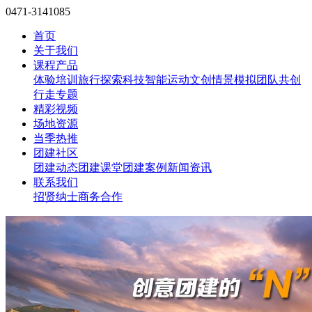
0471-3141085
首页
关于我们
课程产品
体验培训
旅行探索
科技智能
运动文创
情景模拟
团队共创
行走专题
精彩视频
场地资源
当季热推
团建社区
团建动态
团建课堂
团建案例
新闻资讯
联系我们
招贤纳士
商务合作