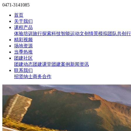
0471-3141085
首页
关于我们
课程产品
体验培训
旅行探索
科技智能
运动文创
情景模拟
团队共创
行
精彩视频
场地资源
当季热推
团建社区
团建动态
团建课堂
团建案例
新闻资讯
联系我们
招贤纳士
商务合作