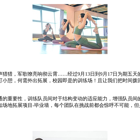
猎，军歌嘹亮响彻云霄……经过9月13日到9月17日为期五天的
可小憩，何需外出拓展，校园即是的训练场！且让我们把时间拨回
通的重要性，训练队员间对于结构变动的适应能力，增强队员间
如场地拓展项目-毕业墙，每个团队在挑战前都会惊呼不可能，