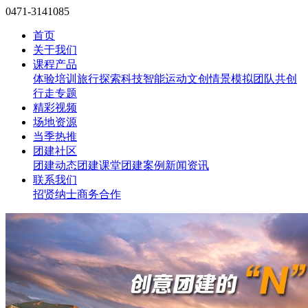
0471-3141085
首页
关于我们
课程产品
体验培训
旅行探索
科技智能
运动文创
情景模拟
团队共创
行走专题
精彩视频
场地资源
当季热推
团建社区
团建动态
团建课堂
团建案例
新闻资讯
联系我们
招贤纳士
商务合作