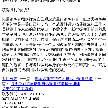
哪些程度?这种，便是拓展锻炼的真实实践意义。
获得胜利的机密
拓展锻炼有很多锤炼自己观念质量的锻炼科目，但这类锤炼并
不单纯性是事关自己的，当一个从没触碰过拓展锻炼的工作人
员站到十多米高的高处站口，必需全力一跃把握住正前方的悬
垂举腿时，他所遭遇的挑戰显而易见，这必需他投入十分大的
胆量。以前有做了对比检测，假设这时将该工作人员的同伴一
切请退场地，只是留有他一个人和教练员互相配合去停止，则
均值停止时间非常钟;而假设他的同伴就在他的正下方，挥舞
旗子，大声叫喊为其给油，鼓励他更为英勇，则均值停止时间
2分钟!在这儿，精英团队的适用针对自己的本身提升形成了关
键性的危害，参与者认识到本身的开展离不了精英团队。它是
自我价值完成和团队认识营造的交融。
返回列表
上一篇：
鄂尔多斯市特色团建地址欢迎咨询
下一
篇：
包头公司拓展培训电话欢迎咨询橘子团建
关于我们
联系我们
联系我们
CONTACT US
0471-3141085/3141086
13384718147
公司邮箱：bc@juzituanjian.com