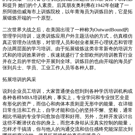
和提升 她们的个人素质。后其朋友奥利弗在1942年创建了一
所阿德伯威海市上训炼院校，以年青海员为训炼目的，它是拓
展锻炼开端的一个原型。
二次世界大战之后，在美国出現了一种称为OutwardBound的
管理学问培训，这类训炼应用户外主题活动的方式，仿真模仿
真正管理办法情形，对管理人员和创业者展开心理状态和管理
办法两层面的学习培训。由于拓展锻炼这类非常新奇的培训方
式和的培训效果评价，疾速就盛行了全部欧州的培训教育行业
并在之后的半世纪中开展到全球。训炼目的也由开端的海员扩
张到兵士、学员、工业工作人员等各种人群。
拓展培训的风采
说到企业员工培训，大家普通便会想到到各种学历培训机构或
各种各样MBA培训机构，事实上，专业学问和专业技艺全是
有形化的资产，而信心和肉体本质则是无形中的能量。在详细
日常生活和工作上，自学才能和信心的坚持不懈、坚毅，通常
相比书籍的专业学问愈加合理和好用。另外，怎样开发设计出
这些不断潜伏在你的身上，而您本身却从没真实控制的能量，
怎样才干搞清，你与他人的沟通交流和信任感终究能深层次到