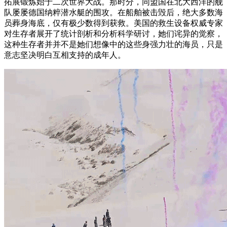
拓展锻炼始于二次世界大战。那时分，同盟国在北大西洋的舰
队屡屡德国纳粹潜水艇的围攻。在船舶被击毁后，绝大多数海
员葬身海底，仅有极少数得到获救。美国的救生设备权威专家
对生存者展开了统计剖析和分析科学研讨，她们诧异的觉察，
这种生存者并并不是她们想像中的这些身强力壮的海员，只是
意志坚决明白互相支持的成年人。