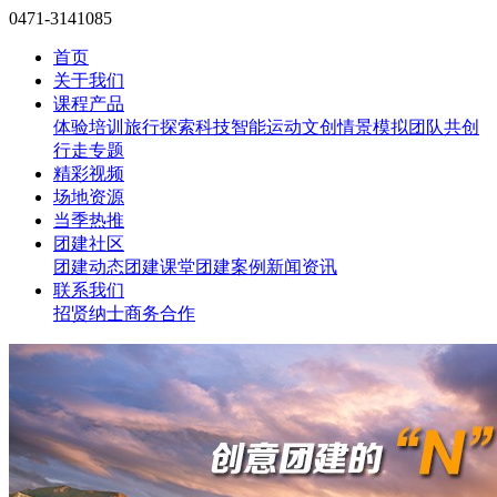
0471-3141085
首页
关于我们
课程产品
体验培训
旅行探索
科技智能
运动文创
情景模拟
团队共创
行走专题
精彩视频
场地资源
当季热推
团建社区
团建动态
团建课堂
团建案例
新闻资讯
联系我们
招贤纳士
商务合作