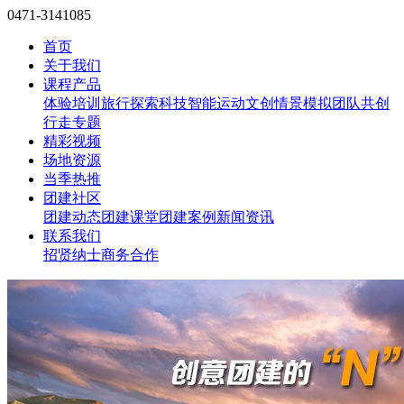
0471-3141085
首页
关于我们
课程产品
体验培训
旅行探索
科技智能
运动文创
情景模拟
团队共创
行走专题
精彩视频
场地资源
当季热推
团建社区
团建动态
团建课堂
团建案例
新闻资讯
联系我们
招贤纳士
商务合作