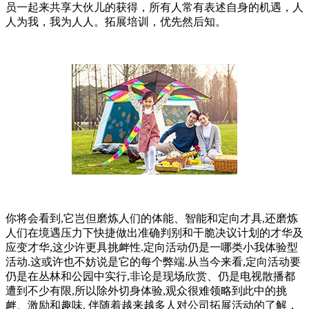
员一起来共享大伙儿的获得，所有人常有表述自身的机遇，人
人为我，我为人人。拓展培训，优先然后知。
你将会看到,它岂但磨炼人们的体能、智能和定向才具,还磨炼
人们在境遇压力下快捷做出准确判别和干脆决议计划的才华及
应变才华,这少许更具挑衅性.定向活动仍是一哪类小我体验型
活动.这或许也不妨说是它的每个弊端.从当今来看,定向活动要
仍是在丛林和公园中实行,非论是现场欣赏、仍是电视散播都
遭到不少有限,所以除外切身体验,观众很难领略到此中的挑
衅、激励和趣味. 伴随着越来越多人对公司拓展活动的了解，