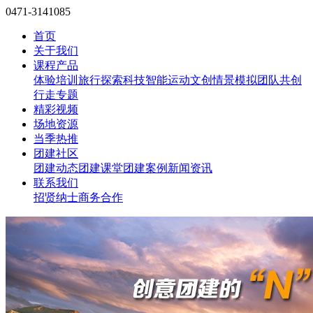
0471-3141085
首页
关于我们
课程产品
体验培训
旅行探索
科技智能
运动文创
情景模拟
团队共创
行走专题
精彩视频
场地资源
当季热推
团建社区
团建动态
团建课堂
团建案例
新闻资讯
联系我们
招贤纳士
商务合作