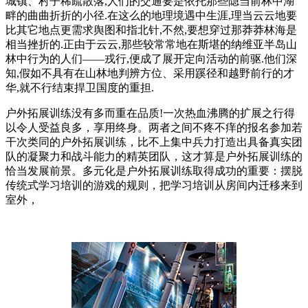
城镇、村子稀疏散落,人们的交通要是依托那些隐当前林中湖
畔的曲曲折折的小径.在这么的地理境遇中生涯,理当云云地要
比其它地点更需求舆图和指北针,不然,要想穿过那莽莽林海是
相当挫折的.正由于云云,那些较常常地在斯堪的纳维亚半岛山
林中行为的人们——戎行,便成了展开定向活动的前驱.他们深
知,假如不具有在山林地判辨方位、采用蹊径和越野前行的才
华,就不行结束捍卫国度的重担.
户外拓展训练没有多而重在品质!一次热血沸腾的扩展之行得
以令人受益良多，享用终身。两者之间不疼不痒的报名参加若
干次类同的户外拓展训练，比不上集中兵力打造出具备真实团
队的凝聚力和战斗能力的精英团队，这才算是户外拓展训练的
恰当发展前景。多元化是户外拓展训练取得成功的重要：摆脱
传统式学习培训的游戏的规则，把学习培训从房间内迁移来到
室外，