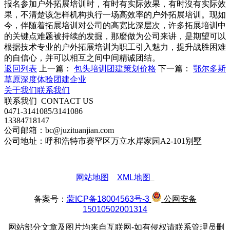
报名参加户外拓展培训时，有时有实际效果，有时沒有实际效
果，不清楚该怎样机构执行一场高效率的户外拓展培训。现如
今，伴随着拓展培训对公司的高宽比深层次，许多拓展培训中
的关键点难题被持续的发掘，那麼做为公司来讲，是期望可以
根据技术专业的户外拓展培训为职工引入魅力，提升战胜困难
的自信心，并可以相互之间中间精诚团结。
返回列表
上一篇：
包头培训团建策划价格
下一篇：
鄂尔多斯
草原深度体验团建企业
关于我们
联系我们
联系我们
CONTACT US
0471-3141085/3141086
13384718147
公司邮箱：bc@juzituanjian.com
公司地址：呼和浩特市赛罕区万立水岸家园A2-101别墅
网站地图
XML地图
备案号：
蒙ICP备18004563号-3
公网安备
15010502001314
网站部分文章及图片均来自互联网-如有侵权请联系管理员删