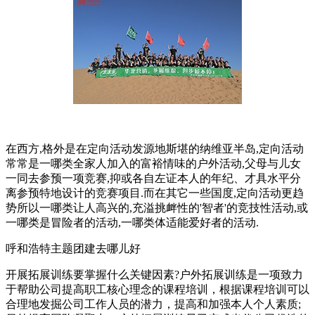
在西方,格外是在定向活动发源地斯堪的纳维亚半岛,定向活动
常常是一哪类全家人加入的富裕情味的户外活动,父母与儿女
一同去参预一项竞赛,抑或各自左证本人的年纪、才具水平分
离参预特地设计的竞赛项目.而在其它一些国度,定向活动更趋
势所以一哪类让人高兴的,充溢挑衅性的'智者'的竞技性活动,或
一哪类是冒险者的活动,一哪类体适能爱好者的活动.
呼和浩特主题团建去哪儿好
开展拓展训练要掌握什么关键因素?户外拓展训练是一项致力
于帮助公司提高职工核心理念的课程培训，根据课程培训可以
合理地发掘公司工作人员的潜力，提高和加强本人个人素质;