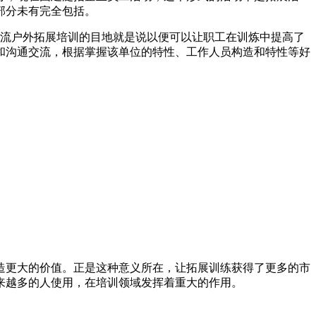
部分未有完全包括。
交流户外拓展培训的目地就是说以便可以让职工在训炼中提高了
和沟通交流，根据掌握该单位的特性、工作人员构造和特性等好
造更大的价值。正是这种意义所在，让拓展训练获得了更多的市
来越多的人使用，在培训领域发挥着重大的作用。