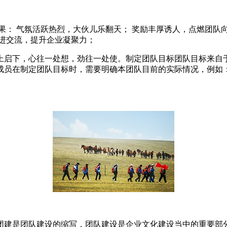
果： 气氛活跃热烈，大伙儿乐翻天； 奖励丰厚诱人，点燃团队
进交流，提升企业凝聚力；
上启下，心往一处想，劲往一处使。制定团队目标团队目标来自
成员在制定团队目标时，需要明确本团队目前的实际情况，例如
。
团建是团队建设的缩写，团队建设是企业文化建设当中的重要部