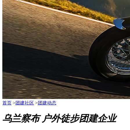
首页
>
团建社区
>
团建动态
乌兰察布 户外徒步团建企业