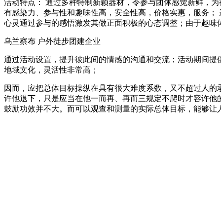
活动特点： 通过多种特制新颖器材，令参与团体感觉新鲜，为
有感染力、参与性和趣味性高，安全性高，价格实惠，服务；
心灵通过参与的感悟激发其做正面积极的心态调整；由于趣味
乌兰察布 户外徒步团建企业
通过活动设置，提升彼此间的情感的沟通和交流；活动期间提
地域文化，灵活性非常高；
因而，应把总体目标操纵在具有很大难度系数，又不超过人的
许他退下，只是应当在他一而再、再而三规定不爬时才容许他的
鼓励功效并不大。而可以观查和测量的实际总体目标，能够让