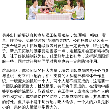
另外出门前要认真检查新员工拓展服装，如:军帽、帽徽、臂
章、腰带等。免得到时候“英雄白走路”。公司拓展活动装束一
定要合适新员工拓展选取服装时要注意一定要合身，特别是鞋
子。新员工拓展时腰带要适当紧一点，走起路来会更有精神劲
儿，袜子好以棉制袜为佳，鞋里好垫上软鞋垫，这样脚后跟舒
服一些，同时对汗脚的同学对脚臭也有一定的防治作用。
熔炼团队：体验团队的伟大力量，增强团队成员的责任心与参
与意识，树立相互配合，相互支持的团队精神和群体合作意
识。一艘庞大的帆船一个人、两个人是不能完成的，这需要一
个团队的群策群力，挑战极限、共同协作完成的。在活动中能
够更好的熔炼团队，取得成功。在工作中，成功来自每个人的
努力和贡献，成功是协作的结晶；共享成功的经验，共享成功
的好处。但共享不是平均分配，吃大锅饭。一个人的力量是渺
小的、集体的力量是非常庞大的。