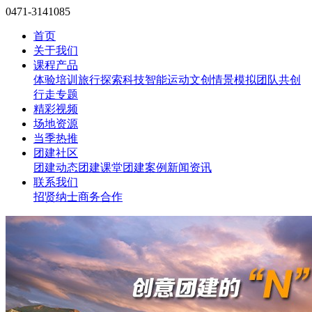
0471-3141085
首页
关于我们
课程产品
体验培训
旅行探索
科技智能
运动文创
情景模拟
团队共创
行走专题
精彩视频
场地资源
当季热推
团建社区
团建动态
团建课堂
团建案例
新闻资讯
联系我们
招贤纳士
商务合作