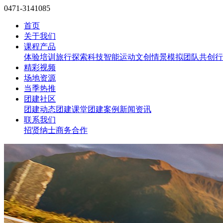
0471-3141085
首页
关于我们
课程产品
体验培训
旅行探索
科技智能
运动文创
情景模拟
团队共创
行
精彩视频
场地资源
当季热推
团建社区
团建动态
团建课堂
团建案例
新闻资讯
联系我们
招贤纳士
商务合作