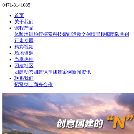
0471-3141085
首页
关于我们
课程产品
体验培训
旅行探索
科技智能
运动文创
情景模拟
团队共创
行走专题
精彩视频
场地资源
当季热推
团建社区
团建动态
团建课堂
团建案例
新闻资讯
联系我们
招贤纳士
商务合作