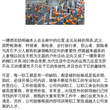
一哪类匡助明确本人在丛林中的位置,走出丛林的用具.武士、
原野检测者、狩猎者、垂纶者、步行旅行者、登山者、探险者
与其它不少人都有机缘领略到定向的要紧性.伴随越来越多的
人参预以回去天然为主题的户外活动,定向又成了一哪类掌控
的糊口才具.咱们将会觉察,当代生涯中定向的运用几近是无所
不在,它的要紧性不只在于它的有效性,并且也在于它的趣味性.
可是，每一职工都是有一些缺陷，都是碰到短板或是低谷期。
因此，必须开展公司内训，能够不断提升职工的专业知识、工
作责任心、工作价值观等。公司内训职工，让职工体会到自身
被高度重视，有使用价值。非常是，出现意外的获得她们已经
寻找的学习培训，挑戰的大量有竞争工作中，她们会更为令人
满意。另外，公司能够根据内部培训将职工塑造成融入公司发
展的人才。