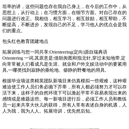
坦率的讲，这些问题也存在我自己身上，在今后的工作中，从
思想上，从行动上；在习惯方面，在细节方面。对自己存在的
问题进行改正。我相信，相互学习，相互鼓励，相互帮助，不
断提高，不断进步，发现自己的不足，学习他人的优点会是我
们的重点。
包头红色教育团建地点
拓展训练与您一同共享:Orienteering(定向)源自瑞典语
Orientering 一词,其原意是:借助舆图和指北针,穿过未知地带.定
向常常被人们看成凡是生涯、就业和户外文娱活动中的要紧用
具,一哪类找到寂静的垂纶地、僻静的野餐地的用具,
根据毕业墙这类精英团队新项目来仿真模拟一些艰难，这种艰
难迫使工作人员们务必抛下芥蒂，所有人都必须努力才可以存
活下来，这样子的自然环境下可以激起平常不容易表现出来的
感情或是难题这些。每一新项目进行后，必须工作人员和教练
员一起来共享大伙儿的获得，所有人常有表述自身的机遇，人
人为我，我为人人。拓展培训，优先然后知。