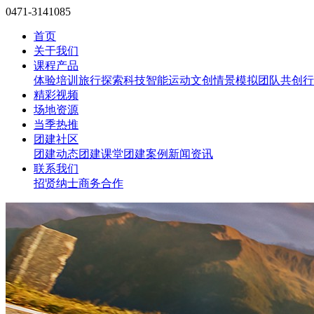
0471-3141085
首页
关于我们
课程产品
体验培训
旅行探索
科技智能
运动文创
情景模拟
团队共创
行
精彩视频
场地资源
当季热推
团建社区
团建动态
团建课堂
团建案例
新闻资讯
联系我们
招贤纳士
商务合作