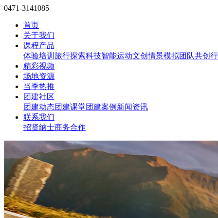
0471-3141085
首页
关于我们
课程产品
体验培训
旅行探索
科技智能
运动文创
情景模拟
团队共创
行
精彩视频
场地资源
当季热推
团建社区
团建动态
团建课堂
团建案例
新闻资讯
联系我们
招贤纳士
商务合作