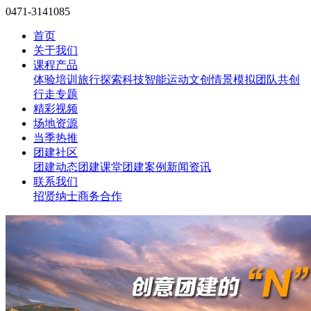
0471-3141085
首页
关于我们
课程产品
体验培训
旅行探索
科技智能
运动文创
情景模拟
团队共创
行走专题
精彩视频
场地资源
当季热推
团建社区
团建动态
团建课堂
团建案例
新闻资讯
联系我们
招贤纳士
商务合作