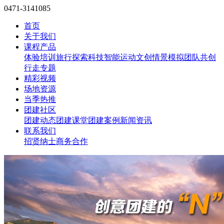
0471-3141085
首页
关于我们
课程产品
体验培训
旅行探索
科技智能
运动文创
情景模拟
团队共创
行走专题
精彩视频
场地资源
当季热推
团建社区
团建动态
团建课堂
团建案例
新闻资讯
联系我们
招贤纳士
商务合作