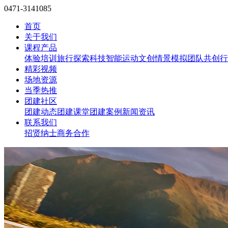
0471-3141085
首页
关于我们
课程产品
体验培训
旅行探索
科技智能
运动文创
情景模拟
团队共创
行
精彩视频
场地资源
当季热推
团建社区
团建动态
团建课堂
团建案例
新闻资讯
联系我们
招贤纳士
商务合作