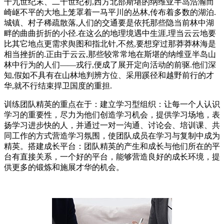
十九世纪末、二十世纪初,西方北部斯堪的纳维亚半岛浩瀚而
崎岖不平的大地上笼罩着一马平川的丛林,传布着多数的湖泊.
城镇、村子稀疏散落,人们的交通要是依托那些隐当前林中湖
畔的曲曲折折的小径.在这么的地理境遇中生涯,理当云云地要
比其它地点更需求舆图和指北针,不然,要想穿过那莽莽林海是
相当挫折的.正由于云云,那些较常常地在斯堪的纳维亚半岛山
林中行为的人们——戎行,便成了展开定向活动的前驱.他们深
知,假如不具有在山林地判辨方位、采用蹊径和越野前行的才
华,就不行结束捍卫国度的重担.
训练团队精英的重点在于：建立学习型组织：让每一个人认识
学习的重要性，尽力为他们创造学习机会，提供学习场地，表
扬学习进步快的人，并通过一对一沟通、讨论会、培训课、共
同工作的方式营造学习氛围，使团队成员在学习与复制中成为
精英。搭建成长平台：团队精英的产生和成长与他们所在的平
台有直接关系，一个好的平台，能够营造良好的成长环境，提
供更多的锻炼和施展才华的机会。