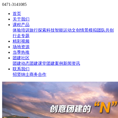
0471-3141085
首页
关于我们
课程产品
体验培训
旅行探索
科技智能
运动文创
情景模拟
团队共创
行走专题
精彩视频
场地资源
当季热推
团建社区
团建动态
团建课堂
团建案例
新闻资讯
联系我们
招贤纳士
商务合作