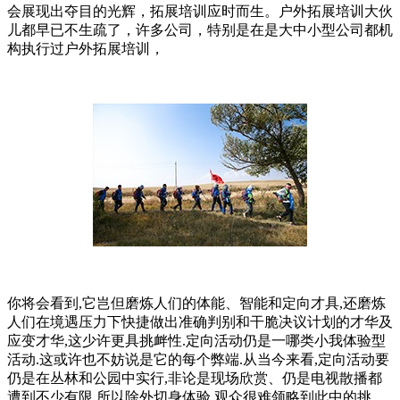
会展现出夺目的光辉，拓展培训应时而生。户外拓展培训大伙
儿都早已不生疏了，许多公司，特别是在是大中小型公司都机
构执行过户外拓展培训，
你将会看到,它岂但磨炼人们的体能、智能和定向才具,还磨炼
人们在境遇压力下快捷做出准确判别和干脆决议计划的才华及
应变才华,这少许更具挑衅性.定向活动仍是一哪类小我体验型
活动.这或许也不妨说是它的每个弊端.从当今来看,定向活动要
仍是在丛林和公园中实行,非论是现场欣赏、仍是电视散播都
遭到不少有限,所以除外切身体验,观众很难领略到此中的挑