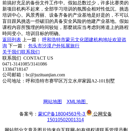
前搞好充足的备份文件工作中。假如总数过少，许多比赛类的
新项目机构不起來，全部学习培训的氛围会相对性低沉。挑选
培训中心。风景秀丽、设备齐备的产业基地是好是的，不可以
盲目跟风挑选一些破旧的具备安全风险的他建产业基地。假如
课程内容所预埋的時间较短，那麼就应当考虑到将道上的路程
時间变小。培训目标的明确。
返回列表
上一篇：
呼和浩特市蒙元文化团建机构地址欢迎咨
询
下一篇：
包头市沙漠户外拓展旅行
关于我们
联系我们
联系我们
CONTACT US
0471-3141085/3141086
13384718147
公司邮箱：bc@juzituanjian.com
公司地址：呼和浩特市赛罕区万立水岸家园A2-101别墅
网站地图
XML地图
备案号：
蒙ICP备18004563号-3
公网安备
15010502001314
网站部分文章及图片均来自互联网-如有侵权请联系管理员删