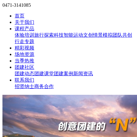
0471-3141085
首页
关于我们
课程产品
体验培训
旅行探索
科技智能
运动文创
情景模拟
团队共创
行走专题
精彩视频
场地资源
当季热推
团建社区
团建动态
团建课堂
团建案例
新闻资讯
联系我们
招贤纳士
商务合作