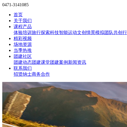
0471-3141085
首页
关于我们
课程产品
体验培训
旅行探索
科技智能
运动文创
情景模拟
团队共创
行
精彩视频
场地资源
当季热推
团建社区
团建动态
团建课堂
团建案例
新闻资讯
联系我们
招贤纳士
商务合作