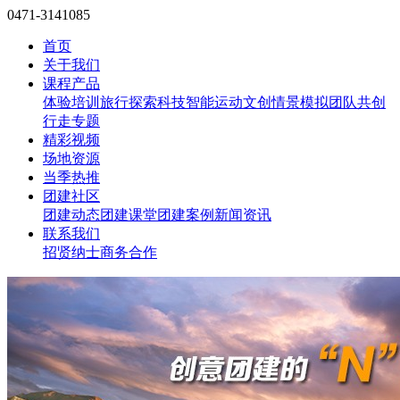
0471-3141085
首页
关于我们
课程产品
体验培训
旅行探索
科技智能
运动文创
情景模拟
团队共创
行走专题
精彩视频
场地资源
当季热推
团建社区
团建动态
团建课堂
团建案例
新闻资讯
联系我们
招贤纳士
商务合作