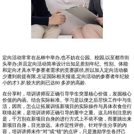
定向活动常常在丛林中举办,也不妨在公园、校园,以至都市街
头举办;并且定向活动简单设计出知足差别年纪、性别、体能
和定向才具水平参赛者需求的竞赛蹊径,所以加入定向活动极
少遭到前提有限.左证国际相关报道,定向活动的参赛者年纪较
小的才3 岁,较大的则已达80 多岁的高龄.
在分享时，培训讲师应正确引导学生突显核心价值，发掘核心
价值的内函。结合实际标准。学习是以便之后尽快工作中与生
活，因而，怎么让拓展训练新项目的实际操作与具体衣食住行
联络起來，是培训讲师正确引导的重中之重。这儿特别注意的
是，千万别在新项目自身的进行方式上不依不饶，而要跳出来
新项目自身，目光放远。未作定性评价。针对学生分享的內
容，培训讲师未作“对”或“错”的点评，只是激励学生各抒己