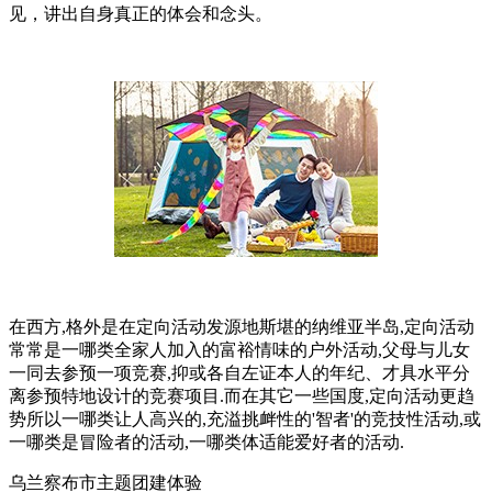
见，讲出自身真正的体会和念头。
在西方,格外是在定向活动发源地斯堪的纳维亚半岛,定向活动
常常是一哪类全家人加入的富裕情味的户外活动,父母与儿女
一同去参预一项竞赛,抑或各自左证本人的年纪、才具水平分
离参预特地设计的竞赛项目.而在其它一些国度,定向活动更趋
势所以一哪类让人高兴的,充溢挑衅性的'智者'的竞技性活动,或
一哪类是冒险者的活动,一哪类体适能爱好者的活动.
乌兰察布市主题团建体验