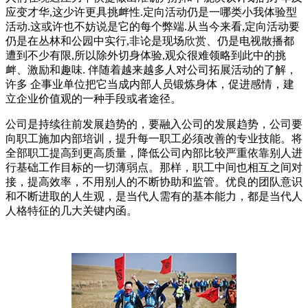
应变才华,这少许更具挑衅性.定向活动仍是一哪类小我体验型
活动.这或许也不妨说是它的每个弊端.从当今来看,定向活动要
仍是在丛林和公园中实行,非论是现场欣赏、仍是电视散播都
遭到不少有限,所以除外切身体验,观众很难领略到此中的挑
衅、激励和趣味. 伴随着越来越多人对公司拓展活动的了解，
许多 企事业单位把它当成内部人员锻炼身体，促进感情，建
立企业价值观的一种手段或者途径。
公司是持续往前发展趋势的，要融入公司的发展趋势，公司要
向职工施加内部培训，提升每一职工必须改善的专业技能。将
全部职工提高到更高质量，降低公司內部比较严重依靠别人进
行基础工作目标的一切薄弱点。那样，职工中间也相互之间对
接，提高效率，不用别人的不断协助和监管。优良的团队意识
和不断进取的人生观，是当代人需有的基本能力，都是当代人
人格特征的几大关键内函。