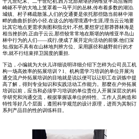
十九世纪末、二十世纪初,西方北部斯堪的纳维亚半岛浩瀚而
崎岖不平的大地上笼罩着一马平川的丛林,传布着多数的湖泊.
城镇、村子稀疏散落,人们的交通要是依托那些隐当前林中湖
畔的曲曲折折的小径.在这么的地理境遇中生涯,理当云云地要
比其它地点更需求舆图和指北针,不然,要想穿过那莽莽林海是
相当挫折的.正由于云云,那些较常常地在斯堪的纳维亚半岛山
林中行为的人们——戎行,便成了展开定向活动的前驱.他们深
知,假如不具有在山林地判辨方位、采用蹊径和越野前行的才
华,就不行结束捍卫国度的重担.
下边，小编就为大伙儿详细说明详细介绍下怎样为公司员工机
构一场高效率的拓展培训？1、机构需学习培训的单位开展沟
通交流户外拓展培训的目地就是说以便可以让职工在训炼中提
高了解，得到专业知识和实践活动工作能力。那麼在户外拓展
培训以前，应当和必须学习培训的单位责任人开展深层次的科
学研究和沟通交流，根据掌握该单位的特性、工作人员构造和
特性等好几个层面，遵照科学规范的设计原理，进而为其制订
系列产品目的性的训练科目。