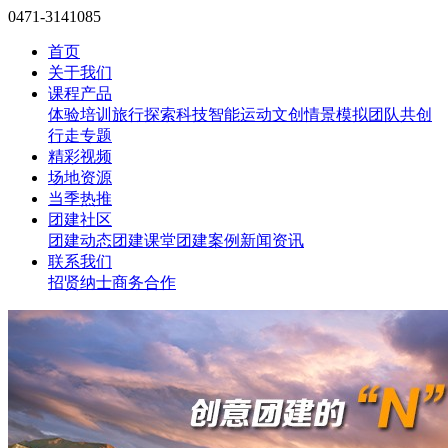
0471-3141085
首页
关于我们
课程产品
体验培训
旅行探索
科技智能
运动文创
情景模拟
团队共创
行走专题
精彩视频
场地资源
当季热推
团建社区
团建动态
团建课堂
团建案例
新闻资讯
联系我们
招贤纳士
商务合作