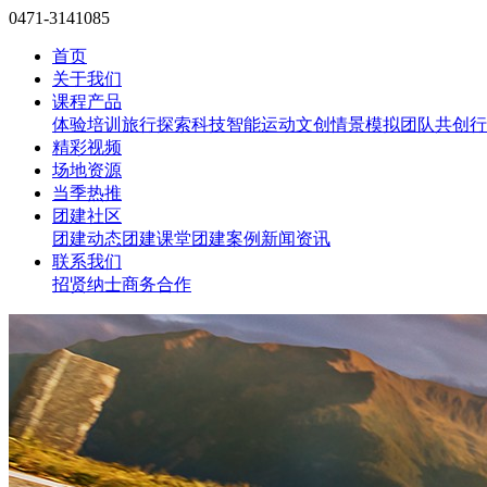
0471-3141085
首页
关于我们
课程产品
体验培训
旅行探索
科技智能
运动文创
情景模拟
团队共创
行
精彩视频
场地资源
当季热推
团建社区
团建动态
团建课堂
团建案例
新闻资讯
联系我们
招贤纳士
商务合作