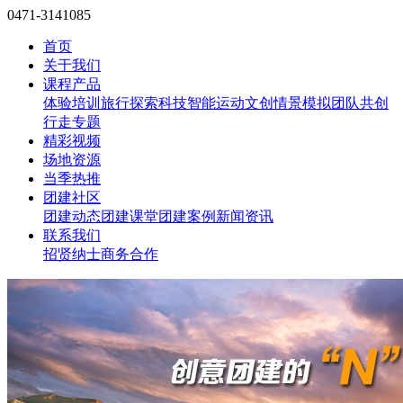
0471-3141085
首页
关于我们
课程产品
体验培训
旅行探索
科技智能
运动文创
情景模拟
团队共创
行走专题
精彩视频
场地资源
当季热推
团建社区
团建动态
团建课堂
团建案例
新闻资讯
联系我们
招贤纳士
商务合作