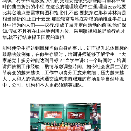
城镇、村子稀疏散落,人们的交通要是依托那些隐当前林中湖
畔的曲曲折折的小径.在这么的地理境遇中生涯,理当云云地要
比其它地点更需求舆图和指北针,不然,要想穿过那莽莽林海是
相当挫折的.正由于云云,那些较常常地在斯堪的纳维亚半岛山
林中行为的人们——戎行,便成了展开定向活动的前驱.他们深
知,假如不具有在山林地判辨方位、采用蹊径和越野前行的才
华,就不行结束捍卫国度的重担.
能够使学生把达到目标当做自身的事儿，进而提升总体目标的
鼓励功效例如，在做生存墙时，培训讲师能够了解学生：“大
家感觉十多分钟能达到目标？”当学生讲出一个時间时，培训
讲师依据工作经验，酌情考虑调整時间。如今社会发展生活的
节奏变的越来越快，工作中职责分工愈来愈细，压力越来越
大，人和人的情感沟通交流愈来愈艰难的市场竞争自然环境
中，公司、机构和本人更必须精英团队。