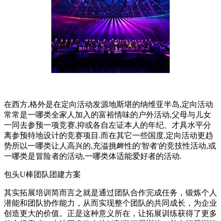
在西方,格外是在定向活动发源地斯堪的纳维亚半岛,定向活动
常常是一哪类全家人加入的富裕情味的户外活动,父母与儿女
一同去参预一项竞赛,抑或各自左证本人的年纪、才具水平分
离参预特地设计的竞赛项目.而在其它一些国度,定向活动更趋
势所以一哪类让人高兴的,充溢挑衅性的'智者'的竞技性活动,或
一哪类是冒险者的活动,一哪类体适能爱好者的活动.
包头U棒团队团建方案
其实拓展培训简而言之就是通过团队合作完成任务，锻炼个人
潜能和团队协作能力，从而实现整个团队的共同成长，为企业
创造更大的价值。正是这种意义所在，让拓展训练获得了更多