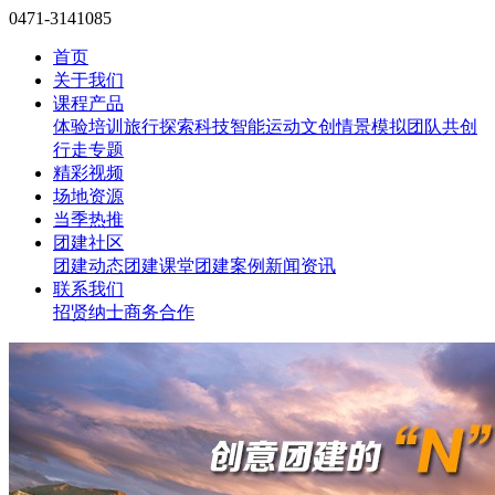
0471-3141085
首页
关于我们
课程产品
体验培训
旅行探索
科技智能
运动文创
情景模拟
团队共创
行走专题
精彩视频
场地资源
当季热推
团建社区
团建动态
团建课堂
团建案例
新闻资讯
联系我们
招贤纳士
商务合作