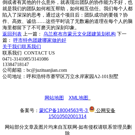
倒或者有其他的什么意外，就表现出团队的协作能力不好，也
就是我们的团队如何相互帮助，如何相互信任。我们每个人都
陷入了深深的思考，通过这个项目后：团队成功的要领？协
作、高效、诚信……这些平时说了无数遍的道理在每个人的脑
海里都留下了不可磨灭的深刻印象。
返回列表
上一篇：
乌兰察布市蒙元文化团建策划机构
下一
篇：
呼市特色团建哪家做的好
关于我们
联系我们
联系我们
CONTACT US
0471-3141085/3141086
13384718147
公司邮箱：bc@juzituanjian.com
公司地址：呼和浩特市赛罕区万立水岸家园A2-101别墅
网站地图
XML地图
备案号：
蒙ICP备18004563号-3
公网安备
15010502001314
网站部分文章及图片均来自互联网-如有侵权请联系管理员删
除