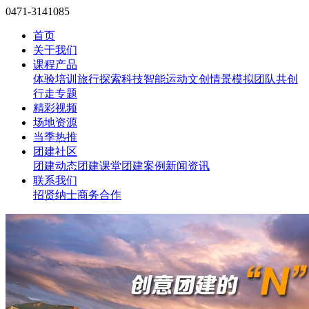
0471-3141085
首页
关于我们
课程产品
体验培训
旅行探索
科技智能
运动文创
情景模拟
团队共创
行走专题
精彩视频
场地资源
当季热推
团建社区
团建动态
团建课堂
团建案例
新闻资讯
联系我们
招贤纳士
商务合作